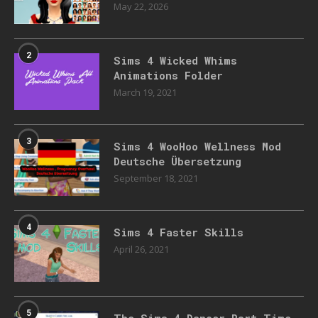
May 22, 2026
2
Sims 4 Wicked Whims
Animations Folder
March 19, 2021
3
Sims 4 WooHoo Wellness Mod
Deutsche Übersetzung
September 18, 2021
4
Sims 4 Faster Skills
April 26, 2021
5