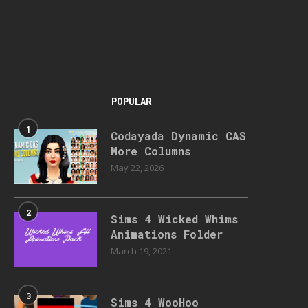
POPULAR
1
Codayada Dynamic CAS
More Columns
May 22, 2026
2
Sims 4 Wicked Whims
Animations Folder
March 19, 2021
3
Sims 4 WooHoo