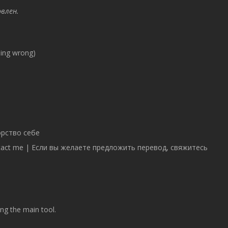
влен.
hing wrong)
орство себе
e contact me | Если вы желаете предложить перевод, свяжитесь
ing the main tool.