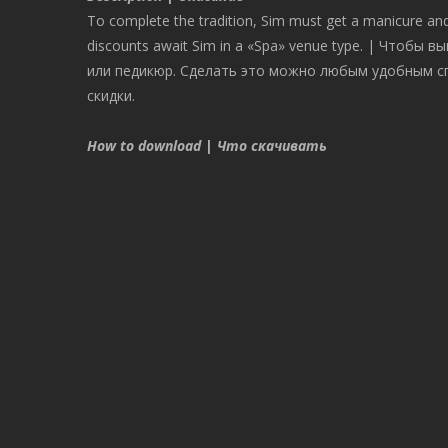
To complete the tradition, Sim must get a manicure and 
discounts await Sim in a «Spa» venue type. | Чтобы
или педикюр. Сделать это можно любым удобным сп
скидки.
How to download
|
Что скачивать