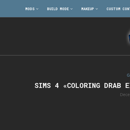
MODS
BUILD MODE
MAKEUP
CUSTOM CON
G
SIMS 4 «COLORING DRAB 
Dece