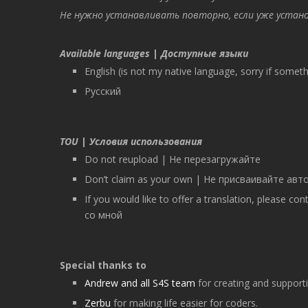
Не нужно устанавливать повторно, если уже устано
Available languages
|
Доступные языки
English (is not my native language, sorry if somet
Русский
TOU
|
Условия использования
Do not reupload | Не перезагружайте
Don’t claim as your own | Не присваивайте авт
If you would like to offer a translation, pleas
со мной
Special thanks to
Andrew and all S4S team
for creating and support
Zerbu
for making life easier for coders.