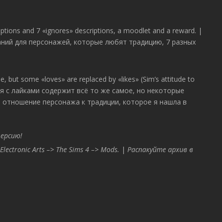
iptions and 7 «ignores» descriptions, a moodlet and a reward. |
аний для персонажей, которые любят традицию, 7 разных
e, but some «loves» are replaced by «likes» (Sim’s attitude to
Версия с лайками содержит всё то же самое, но некоторые
 отношение персонажа к традиции, которое я нашла в
ерсию!
Electronic Arts –> The Sims 4 –> Mods.
|
Распакуйте архив в