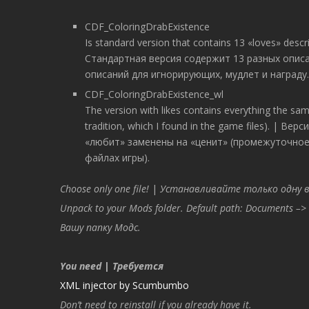
CDF_ColoringDrabExistence
Is standard version that contains 13 «loves» descr
Стандартная версия содержит 13 разных опис
описаний для игнорирующих, мудлет и награду.
CDF_ColoringDrabExistence_wl
The version with likes contains everything the sam
tradition, which I found in the game files). | 
«любит» заменены на «ценит» (промежуточное
файлах игры).
Choose only one file!
|
Устанавливайте только одну в
Unpack to your Mods folder. Default path: Documents –> 
Вашу папку Модс.
You need
|
Требуется
XML injector by Scumbumbo
Don’t need to reinstall if you already have it.